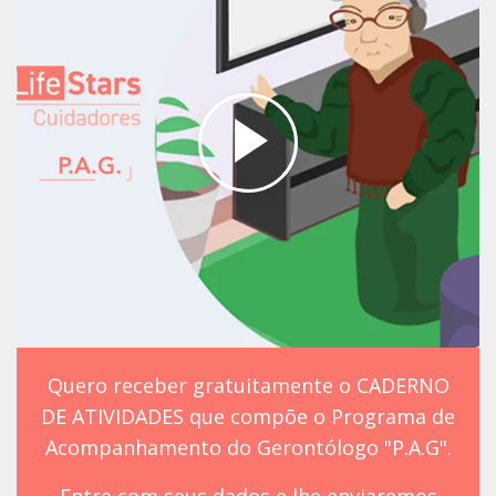
Quero receber gratuitamente o CADERNO
DE ATIVIDADES que compõe o Programa de
Acompanhamento do Gerontólogo "P.A.G".
Entre com seus dados e lhe enviaremos