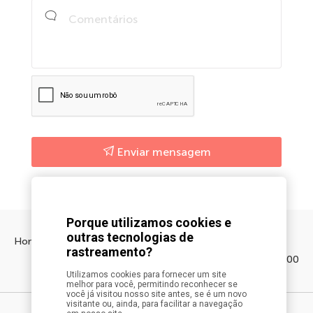
Enviar mensagem
Porque utilizamos cookies e
outras tecnologias de
Home
Sobre a LifeStars
Contato
rastreamento?
Entre em contato 11 4564-1000
Utilizamos cookies para fornecer um site
melhor para você, permitindo reconhecer se
você já visitou nosso site antes, se é um novo
visitante ou, ainda, para facilitar a navegação