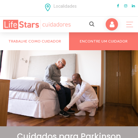
Localidades
TRABALHE COMO CUIDADOR
ENCONTRE UM CUIDADOR
Cuidados com Idosos
Cuidados com Adultos
São Paulo
Doenças Crônicas
Campinas
Cuidado Pós Cirurgico
Mogi das Cruzes
Cuidados para Parkinson
ABC Paulista
Cuidados para Alzheimer e Demências
Guarulhos
Cuidados para Parkinson