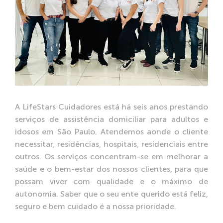
A LifeStars Cuidadores está há seis anos prestando
serviços de assistência domiciliar para adultos e
idosos em São Paulo. Atendemos aonde o cliente
necessitar, residências, hospitais, residenciais entre
outros. Os serviços concentram-se em melhorar a
saúde e o bem-estar dos nossos clientes, para que
possam viver com qualidade e o máximo de
autonomia. Saber que o seu ente querido está feliz,
seguro e bem cuidado é a nossa prioridade.