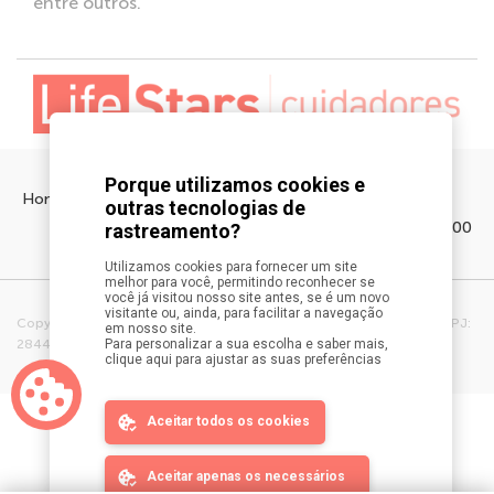
entre outros.
Porque utilizamos cookies e
Home
Sobre a LifeStars
Contato
outras tecnologias de
Entre em contato 11 4564-1000
rastreamento?
Utilizamos cookies para fornecer um site
melhor para você, permitindo reconhecer se
você já visitou nosso site antes, se é um novo
visitante ou, ainda, para facilitar a navegação
Copyright ©2026 - LIFESTARS CUIDADORES DE PESSOAS LTDA – CNPJ:
em nosso site.
28446237/0001-10 - Todos os direitos reservados.
Para personalizar a sua escolha e saber mais,
clique aqui para ajustar as suas preferências
Aceitar todos os cookies
Aceitar apenas os necessários