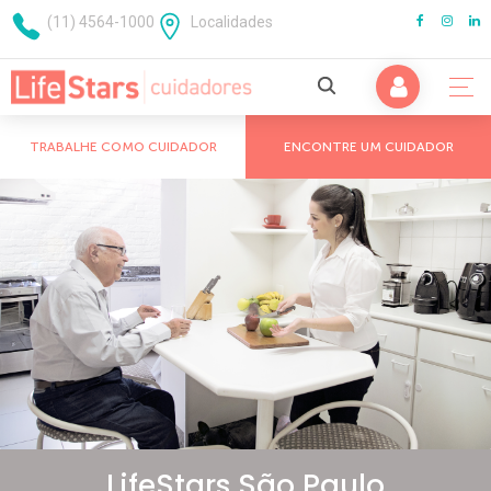
(11) 4564-1000
Localidades
TRABALHE COMO CUIDADOR
ENCONTRE UM CUIDADOR
Cuidados com Idosos
Cuidados com Adultos
São Paulo
Doenças Crônicas
Campinas
Cuidado Pós Cirurgico
Mogi das Cruzes
Cuidados para Parkinson
ABC Paulista
Cuidados para Alzheimer e Demências
Guarulhos
LifeStars São Paulo