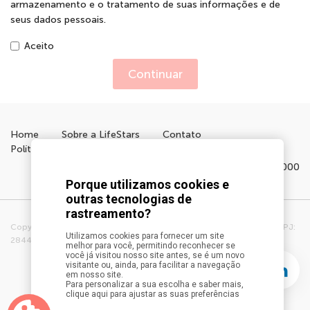
armazenamento e o tratamento de suas informações e de
seus dados pessoais.
Aceito
Continuar
Home
Sobre a LifeStars
Contato
Política de Privacidade
Entre em contato 11 4564-1000
Porque utilizamos cookies e
outras tecnologias de
rastreamento?
Copyright ©2026 - LIFESTARS CUIDADORES DE PESSOAS LTDA – CNPJ:
Utilizamos cookies para fornecer um site
28446237/0001-10 - Todos os direitos reservados.
melhor para você, permitindo reconhecer se
você já visitou nosso site antes, se é um novo
visitante ou, ainda, para facilitar a navegação
em nosso site.
Para personalizar a sua escolha e saber mais,
clique aqui para ajustar as suas preferências