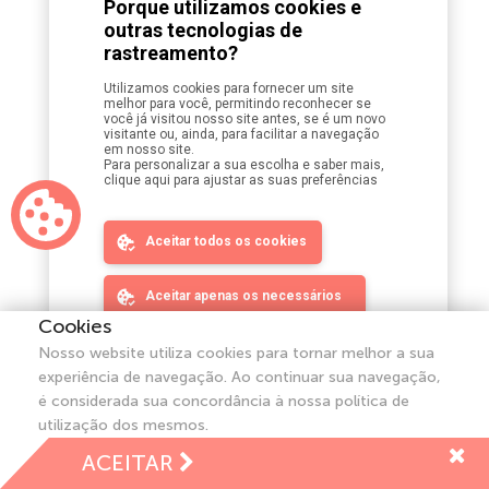
Porque utilizamos cookies e
outras tecnologias de
rastreamento?
Utilizamos cookies para fornecer um site
São Paulo
melhor para você, permitindo reconhecer se
você já visitou nosso site antes, se é um novo
visitante ou, ainda, para facilitar a navegação
R. Monte Alegre, 212 - Conjunto 21
em nosso site.
Para personalizar a sua escolha e saber mais,
Perdizes, São Paulo - SP
clique aqui para ajustar as suas preferências
CEP: 05014-000
Aceitar todos os cookies
Aceitar apenas os necessários
Cookies
Campinas
Ajustar minhas preferências
Nosso website utiliza cookies para tornar melhor a sua
Rua Gonçalves César 86 - SALA 2
experiência de navegação. Ao continuar sua navegação,
é considerada sua concordância à nossa política de
Campinas - SP
utilização dos mesmos.
CEP 13073230
ACEITAR