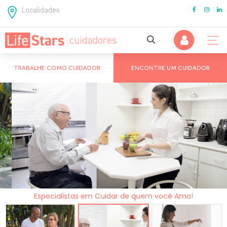
Localidades
TRABALHE COMO CUIDADOR
ENCONTRE UM CUIDADOR
Cuidados com Idosos
Cuidados com Adultos
São Paulo
Doenças Crônicas
Campinas
Cuidado Pós Cirurgico
Mogi das Cruzes
Cuidados para Parkinson
ABC Paulista
Cuidados para Alzheimer e Demências
Guarulhos
Especialistas em Cuidar de quem você Ama!