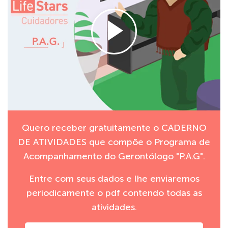
Quero receber gratuitamente o CADERNO
DE ATIVIDADES que compõe o Programa de
Acompanhamento do Gerontólogo "P.A.G".
Entre com seus dados e lhe enviaremos
periodicamente o pdf contendo todas as
atividades.